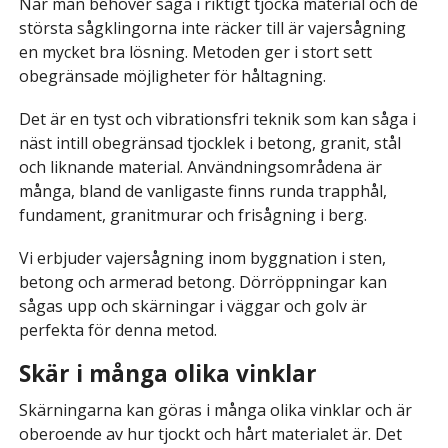
När man behöver såga i riktigt tjocka material och de
största sågklingorna inte räcker till är vajersågning
en mycket bra lösning. Metoden ger i stort sett
obegränsade möjligheter för håltagning.
Det är en tyst och vibrationsfri teknik som kan såga i
näst intill obegränsad tjocklek i betong, granit, stål
och liknande material. Användningsområdena är
många, bland de vanligaste finns runda trapphål,
fundament, granitmurar och frisågning i berg.
Vi erbjuder vajersågning inom byggnation i sten,
betong och armerad betong. Dörröppningar kan
sågas upp och skärningar i väggar och golv är
perfekta för denna metod.
Skär i många olika vinklar
Skärningarna kan göras i många olika vinklar och är
oberoende av hur tjockt och hårt materialet är. Det